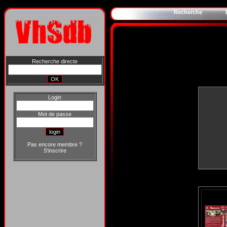
Recherche
Recherche directe
Login
Mot de passe
Pas encore membre ?
S'inscrire