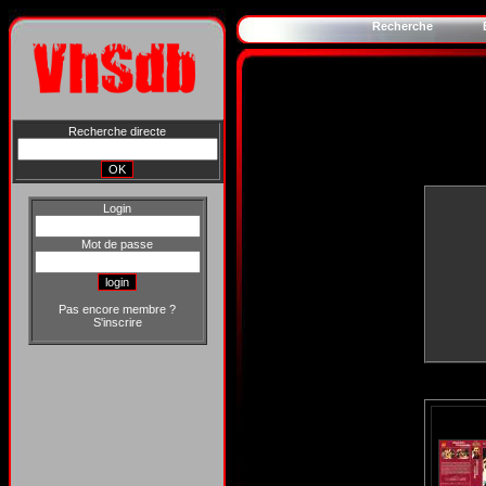
Recherche
Recherche directe
Login
Mot de passe
Pas encore membre ?
S'inscrire