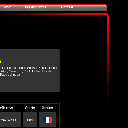
Stats
Top Jaquettes
Contact
s
y
,
Ian Petrella
,
Scott Schwartz
,
R.D. Robb
,
Gillen
,
Colin Fox
,
Paul Hubbard
,
Leslie
Patty Johnson
éférence
Année
Origine
4607 WH14
1991