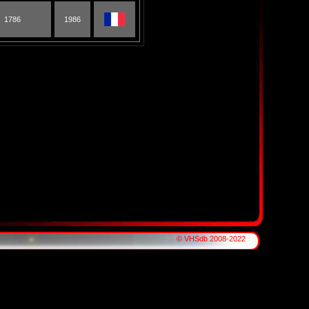
1786
1986
© VHSdb 2008-2022