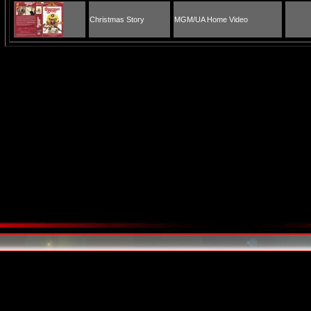
Christmas Story
MGM/UA Home Video