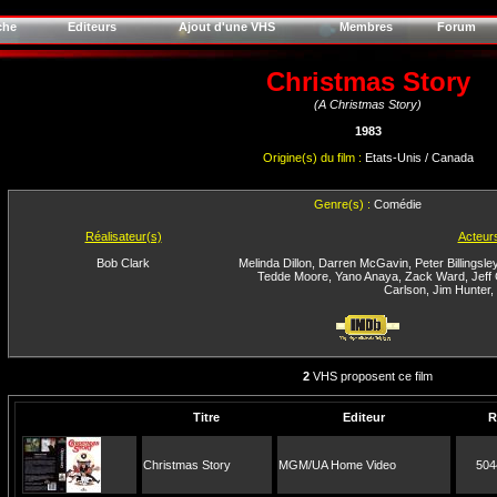
che
Editeurs
Ajout d'une VHS
Membres
Forum
Christmas Story
(A Christmas Story)
1983
Origine(s) du film :
Etats-Unis / Canada
Genre(s) :
Comédie
Réalisateur(s)
Acteur
Bob Clark
Melinda Dillon
,
Darren McGavin
,
Peter Billingsle
Tedde Moore
,
Yano Anaya
,
Zack Ward
,
Jeff 
Carlson
,
Jim Hunter
,
2
VHS proposent ce film
Titre
Editeur
R
Christmas Story
MGM/UA Home Video
504