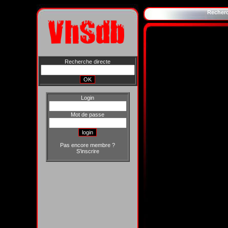
Recher
Recherche directe
Login
Mot de passe
Pas encore membre ?
S'inscrire