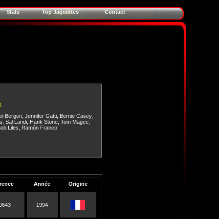
Stats
Top Jaquettes
Contact
s
an Bergen
,
Jennifer Gatti
,
Bernie Casey
,
s
,
Sal Landi
,
Hank Stone
,
Tom Magee
,
ob Liles
,
Ramón Franco
rence
Année
Origine
0643
1994