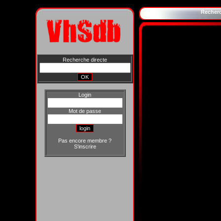
Recher
Recherche directe
Login
Mot de passe
Pas encore membre ?
S'inscrire