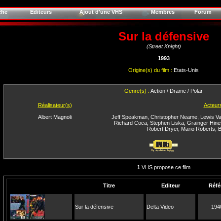
che
Editeurs
Ajout d'une VHS
Membres
Forum
Sur la défensive
(Street Knight)
1993
Origine(s) du film :
Etats-Unis
Genre(s) :
Action / Drame / Polar
Réalisateur(s)
Acteur
Albert Magnoli
Jeff Speakman
,
Christopher Neame
,
Lewis V
Richard Coca
,
Stephen Liska
,
Grainger Hine
Robert Dryer
,
Mario Roberts
,
B
1
VHS propose ce film
Titre
Editeur
Réfé
Sur la défensive
Delta Video
194