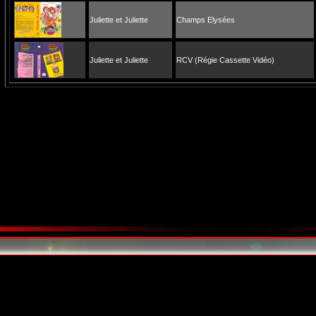
Juliette et Juliette
Champs Elysées
Juliette et Juliette
RCV (Régie Cassette Vidéo)