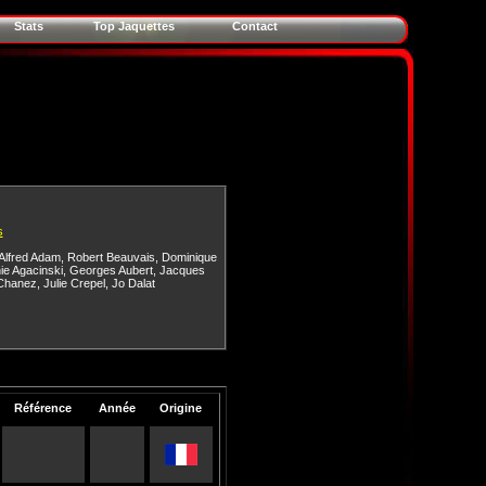
Stats
Top Jaquettes
Contact
s
Alfred Adam
,
Robert Beauvais
,
Dominique
ie Agacinski
,
Georges Aubert
,
Jacques
Chanez
,
Julie Crepel
,
Jo Dalat
Référence
Année
Origine