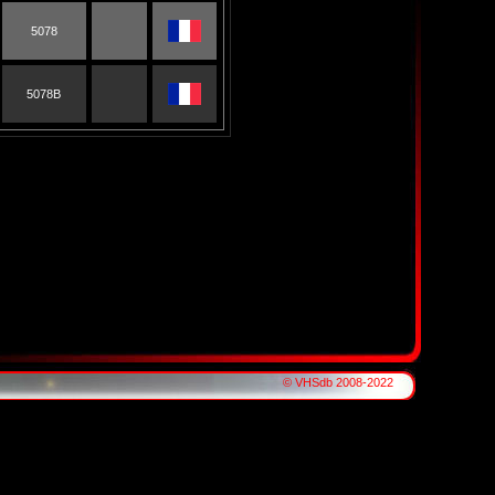
5078
5078B
© VHSdb 2008-2022