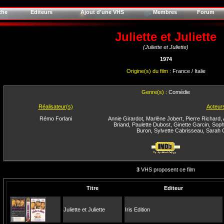
che
Editeurs
Ajout d'une VHS
Membres
Forum
Juliette et Juliette
(Juliette et Juliette)
1974
Origine(s) du film :
France / Italie
Genre(s) :
Comédie
Réalisateur(s)
Acteur
Rémo Forlani
Annie Girardot
,
Marlène Jobert
,
Pierre Richard
,
Briand
,
Paulette Dubost
,
Ginette Garcin
,
Soph
Buron
,
Sylvette Cabrisseau
,
Sarah 
3
VHS proposent ce film
Titre
Editeur
Juliette et Juliette
Iris Edition