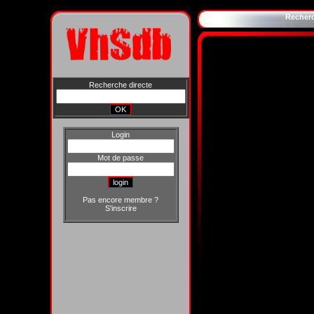
Recher
Recherche directe
Login
Mot de passe
Pas encore membre ?
S'inscrire