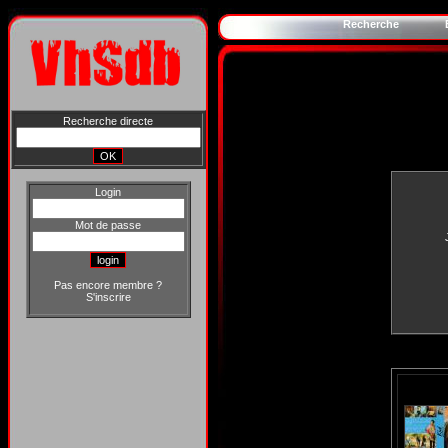
Recherche
Recherche directe
Login
Mot de passe
Pas encore membre ?
S'inscrire