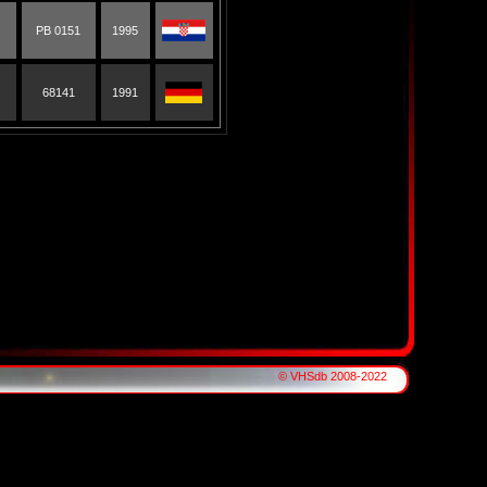
PB 0151
1995
68141
1991
© VHSdb 2008-2022