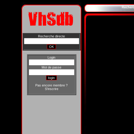
Recher
Recherche directe
Login
Mot de passe
Pas encore membre ?
S'inscrire