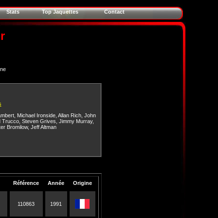
Stats
Top Jaquettes
Contact
r
ine
s
ambert
,
Michael Ironside
,
Allan Rich
,
John
 Trucco
,
Steven Grives
,
Jimmy Murray
,
ter Bromilow
,
Jeff Altman
Référence
Année
Origine
110863
1991