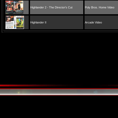
Highlander 2 - The Director's Cut
Poly Bros. Home Video
Highlander II
Arcade Video