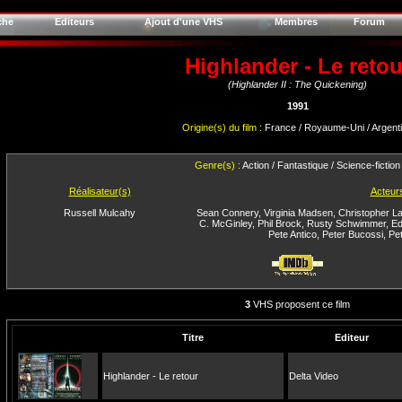
che
Editeurs
Ajout d'une VHS
Membres
Forum
Highlander - Le retou
(Highlander II : The Quickening)
1991
Origine(s) du film :
France / Royaume-Uni / Argent
Genre(s) :
Action / Fantastique / Science-fiction
Réalisateur(s)
Acteur
Russell Mulcahy
Sean Connery
,
Virginia Madsen
,
Christopher L
C. McGinley
,
Phil Brock
,
Rusty Schwimmer
,
Ed
Pete Antico
,
Peter Bucossi
,
Pe
3
VHS proposent ce film
Titre
Editeur
Highlander - Le retour
Delta Video