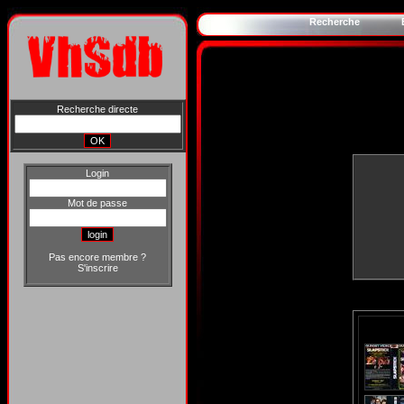
Recherche
Recherche directe
Login
Mot de passe
Pas encore membre ?
S'inscrire