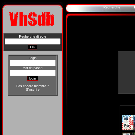
Recherche
Recherche directe
Login
Mot de passe
Pas encore membre ?
S'inscrire