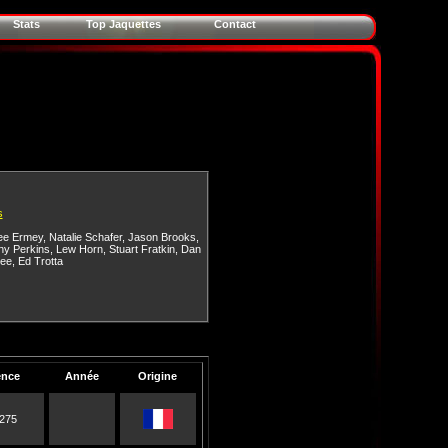
Stats
Top Jaquettes
Contact
s
ee Ermey
,
Natalie Schafer
,
Jason Brooks
,
ny Perkins
,
Lew Horn
,
Stuart Fratkin
,
Dan
ee
,
Ed Trotta
ence
Année
Origine
275