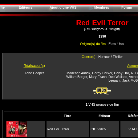
che
Editeurs
Ajout d'une VHS
Membres
Forum
Red Evil Terror
(I'm Dangerous Tonight)
1990
Origine(s) du film :
Etats-Unis
Genre(s) :
Horreur / Thriller
Réalisateur(s)
Acteur
Tobe Hooper
Mädchen Amick
,
Corey Parker
,
Daisy Hall
,
R. L
William Berger
,
Mary Frann
,
Dee Wallace
,
Antho
Leegant
,
Jack McG
1
VHS propose ce film
Titre
Editeur
Référ
Red Evil Terror
CIC Video
VHA 1