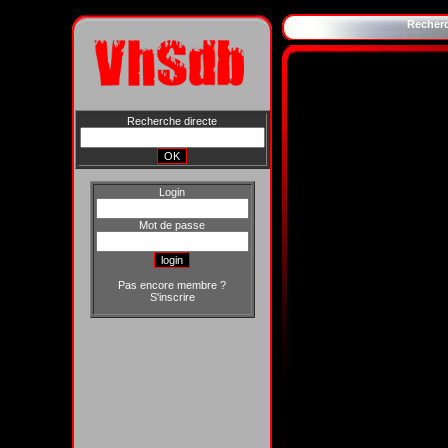
Recher
Recherche directe
Login
Mot de passe
Pas encore membre ?
S'inscrire