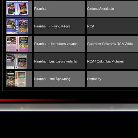
Piranha II
Cinéma Américain
Piranha II - Flying Killers
RCA
Piranha II : les tueurs volants
Gaumont Columbia RCA Vidéo
Piranha II Les tueurs volants
RCA / Columbia Pictures
Piranha II, the Spawning
Embassy