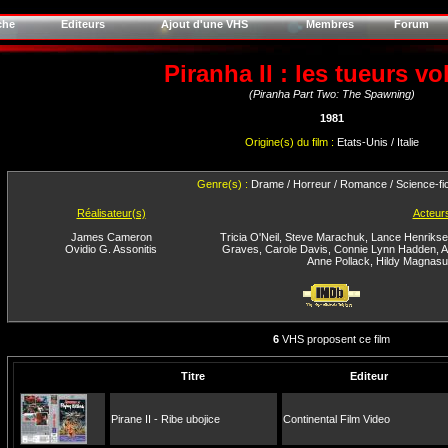
che
Editeurs
Ajout d'une VHS
Membres
Forum
Piranha II : les tueurs vo
(Piranha Part Two: The Spawning)
1981
Origine(s) du film :
Etats-Unis / Italie
Genre(s) :
Drame / Horreur / Romance / Science-fic
Réalisateur(s)
Acteur
James Cameron
Tricia O'Neil
,
Steve Marachuk
,
Lance Henrikse
Ovidio G. Assonitis
Graves
,
Carole Davis
,
Connie Lynn Hadden
,
A
Anne Pollack
,
Hildy Magnasu
6
VHS proposent ce film
Titre
Editeur
Pirane II - Ribe ubojice
Continental Film Video