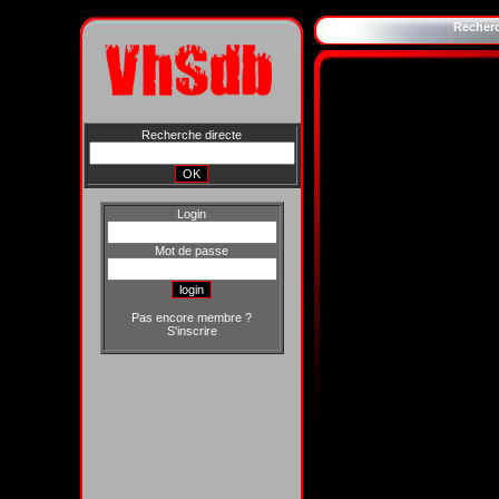
Recher
Recherche directe
Login
Mot de passe
Pas encore membre ?
S'inscrire