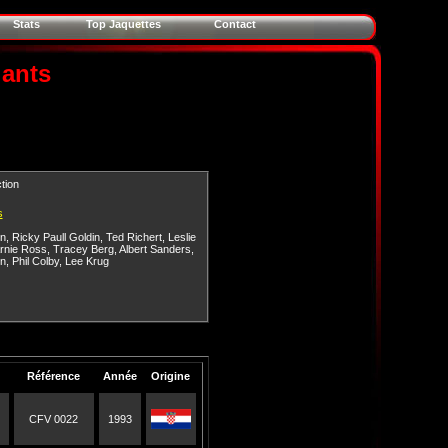
Stats
Top Jaquettes
Contact
lants
tion
s
n
,
Ricky Paull Goldin
,
Ted Richert
,
Leslie
rnie Ross
,
Tracey Berg
,
Albert Sanders
,
n
,
Phil Colby
,
Lee Krug
Référence
Année
Origine
CFV 0022
1993