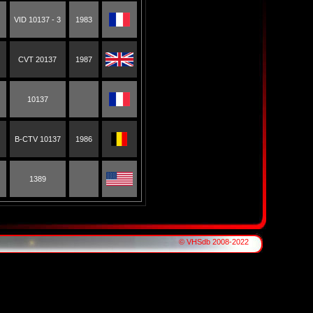
VID 10137 - 3
1983
CVT 20137
1987
10137
B-CTV 10137
1986
1389
© VHSdb 2008-2022