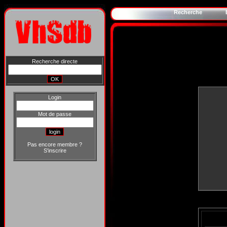
Recherche
Recherche directe
Login
Mot de passe
Pas encore membre ?
S'inscrire