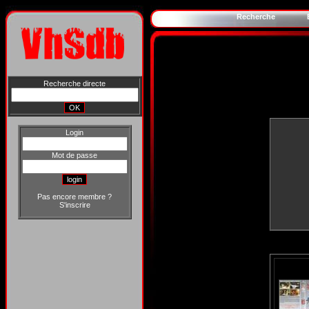
Recherche
Recherche directe
Login
Mot de passe
Pas encore membre ?
S'inscrire