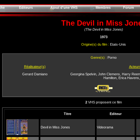
che
Editeurs
Ajout d'une VHS
Membres
Forum
The Devil in Miss Jon
(The Devil in Miss Jones)
1973
Origine(s) du film :
Etats-Unis
Genre(s) :
Porno
Réalisateur(s)
Acteur
Gerard Damiano
Georgina Spelvin
,
John Clemens
,
Harry Ree
Hamilton
,
Erica Havens
2
VHS proposent ce film
Titre
Editeur
Devil in Miss Jones
Videorama