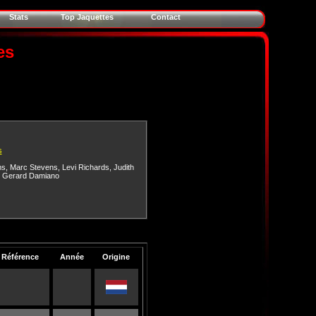
Stats
Top Jaquettes
Contact
es
s
ms
,
Marc Stevens
,
Levi Richards
,
Judith
,
Gerard Damiano
Référence
Année
Origine