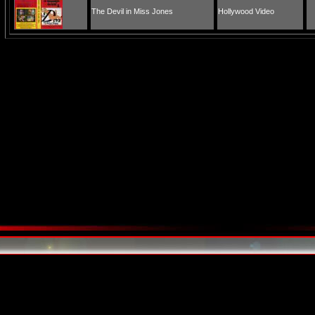
The Devil in Miss Jones
Hollywood Video