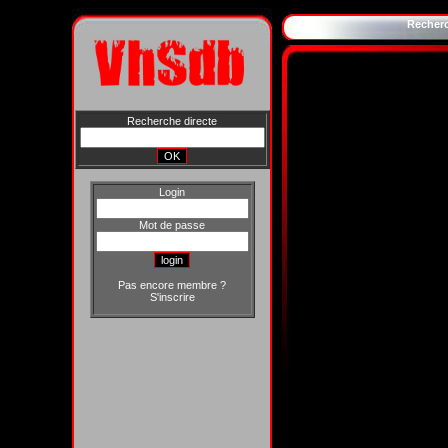
Recher
Recherche directe
Login
Mot de passe
Pas encore membre ?
S'inscrire