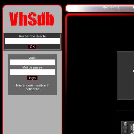
Recherche
Recherche directe
Login
Mot de passe
Pas encore membre ?
S'inscrire