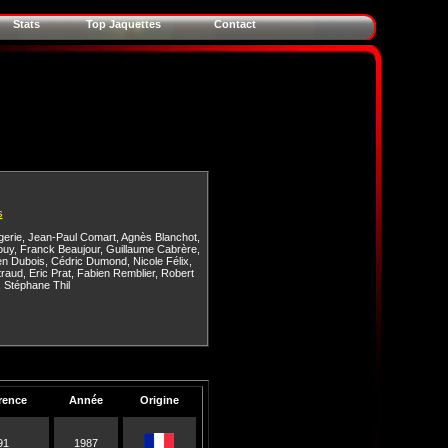
Stats
Top Jaquettes
Contact
s
erie
,
Jean-Paul Comart
,
Agnès Blanchot
,
ouy
,
Franck Beaujour
,
Guillaume Cabrère
,
en Dubois
,
Cédric Dumond
,
Nicole Félix
,
traud
,
Eric Prat
,
Fabien Remblier
,
Robert
,
Stéphane Thil
rence
Année
Origine
91
1987