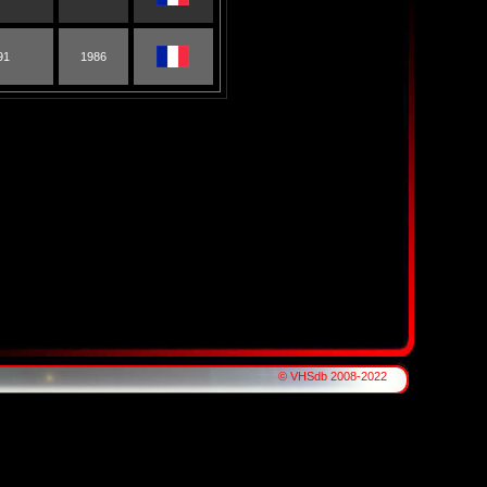
91
1986
© VHSdb 2008-2022