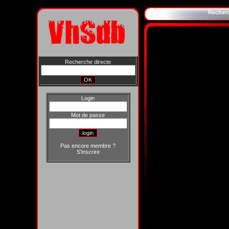
Recher
Recherche directe
Login
Mot de passe
Pas encore membre ?
S'inscrire