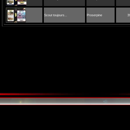
Scout toujours...
Proserpine
3