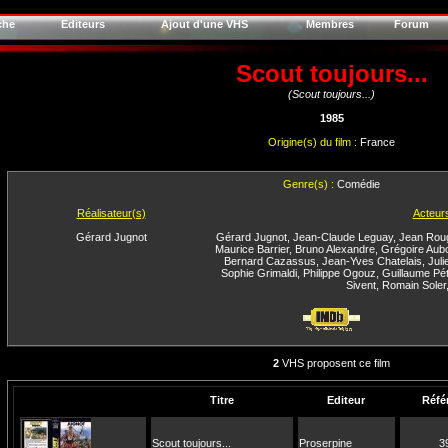
che
Editeurs
Ajout d'une VHS
Membres
Forum
Scout toujours...
(Scout toujours...)
1985
Origine(s) du film :
France
Genre(s) :
Comédie
Réalisateur(s)
Acteur
Gérard Jugnot
Gérard Jugnot
,
Jean-Claude Leguay
,
Jean Roug
Maurice Barrier
,
Bruno Alexandre
,
Grégoire Aub
Bernard Cazassus
,
Jean-Yves Chatelais
,
Juli
Sophie Grimaldi
,
Philippe Ogouz
,
Guillaume Pé
Sivent
,
Romain Soler
2
VHS proposent ce film
Titre
Editeur
Réfé
Scout toujours...
Proserpine
3