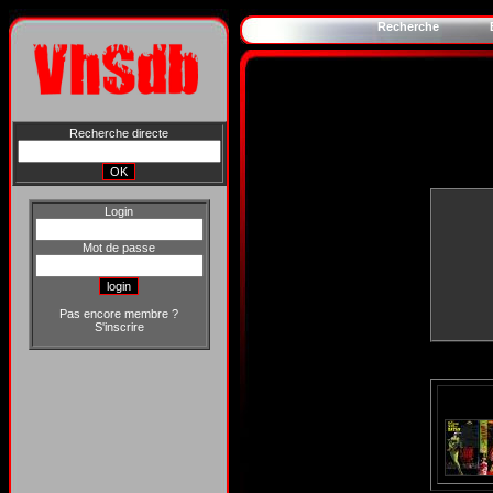
Recherche
Recherche directe
Login
Mot de passe
Pas encore membre ?
S'inscrire