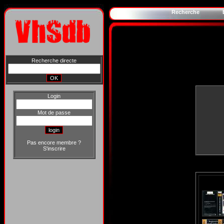
Recherche
Recherche directe
Login
Mot de passe
Pas encore membre ?
S'inscrire