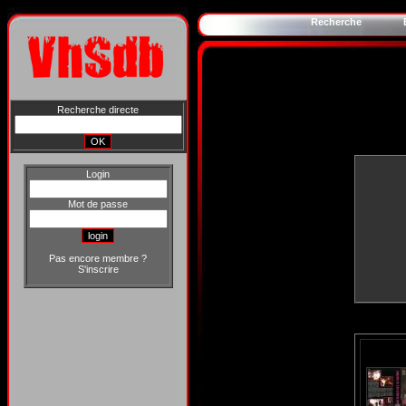
Recherche
Recherche directe
Login
Mot de passe
Pas encore membre ?
S'inscrire