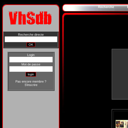
Recherche
Recherche directe
Login
Mot de passe
Pas encore membre ?
S'inscrire