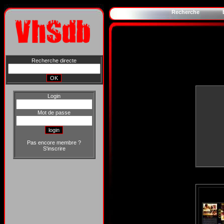
Recherche
Recherche directe
Login
Mot de passe
Pas encore membre ?
S'inscrire