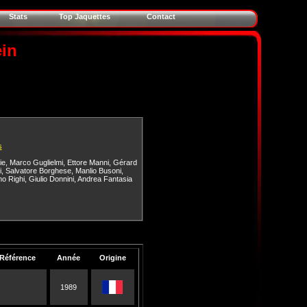
Stats
Top Jaquettes
Contact
ein
s
ie
,
Marco Guglielmi
,
Ettore Manni
,
Gérard
i
,
Salvatore Borghese
,
Manlio Busoni
,
o Righi
,
Giulio Donnini
,
Andrea Fantasia
Référence
Année
Origine
1989