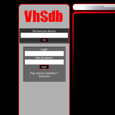
Recher
Recherche directe
Login
Mot de passe
Pas encore membre ?
S'inscrire