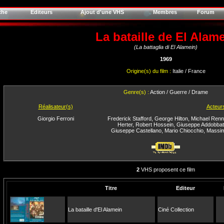
che
Editeurs
Ajout d'une VHS
Membres
Forum
La bataille de El Alam
(La battaglia di El Alamein)
1969
Origine(s) du film :
Italie / France
Genre(s) :
Action / Guerre / Drame
Réalisateur(s)
Acteur
Giorgio Ferroni
Frederick Stafford
,
George Hilton
,
Michael Renn
Herter
,
Robert Hossein
,
Giuseppe Addobbat
Giuseppe Castellano
,
Mario Chiocchio
,
Massim
2
VHS proposent ce film
Titre
Editeur
La bataille d'El Alamein
Ciné Collection