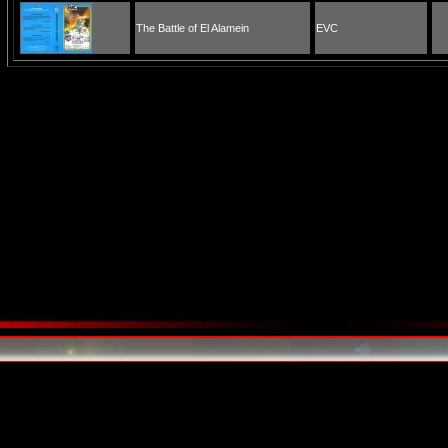
The Battle of El Alamein
EVC