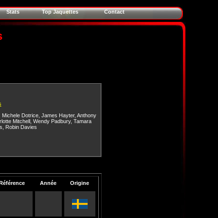
Stats
Top Jaquettes
Contact
s
s
,
Michele Dotrice
,
James Hayter
,
Anthony
lotte Mitchell
,
Wendy Padbury
,
Tamara
s
,
Robin Davies
Référence
Année
Origine