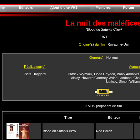
che
Editeurs
Ajout d'une VHS
Membres
Forum
La nuit des maléfice
(Blood on Satan's Claw)
1971
Origine(s) du film :
Royaume-Uni
Genre(s) :
Horreur
Réalisateur(s)
Acteur
Piers Haggard
Patrick Wymark
,
Linda Hayden
,
Barry Andrews
Ainley
,
Howard Goorney
,
Avice Landone
,
Char
Ustinov
,
Simon William
2
VHS proposent ce film
Titre
Editeur
Blood on Satan's claw
Red Baron