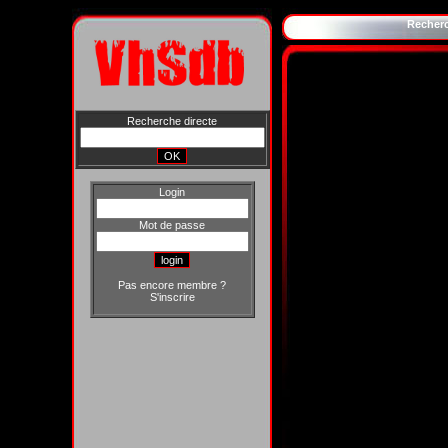
Recher
Recherche directe
Login
Mot de passe
Pas encore membre ?
S'inscrire