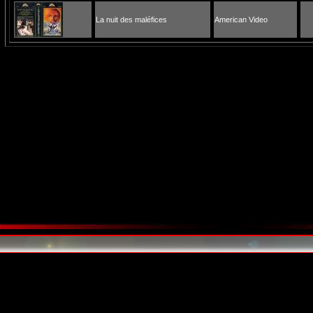
La nuit des maléfices
American Video