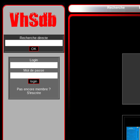
Recherche
Recherche directe
Login
Mot de passe
Pas encore membre ?
S'inscrire