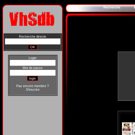
Recherche
Recherche directe
Login
Mot de passe
Pas encore membre ?
S'inscrire