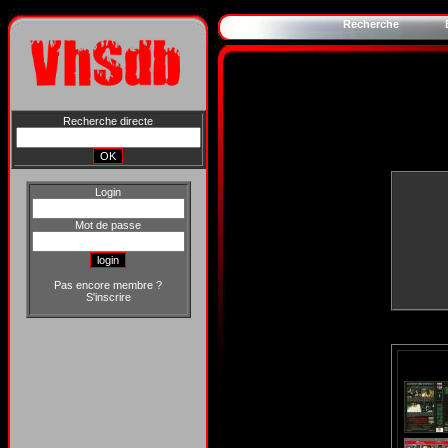
Recherche
Recherche directe
Login
Mot de passe
Pas encore membre ?
S'inscrire