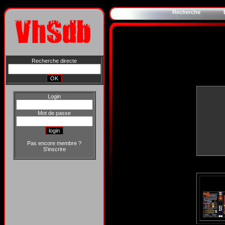
Recherche
Recherche directe
Login
Mot de passe
Pas encore membre ?
S'inscrire