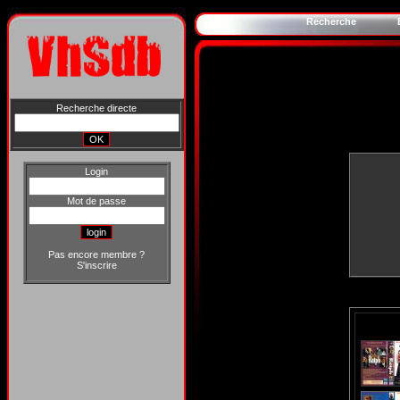
Recherche
Recherche directe
Login
Mot de passe
Pas encore membre ?
S'inscrire