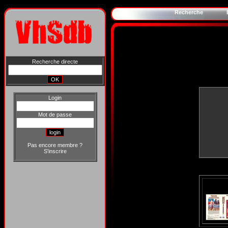
Recherche
Recherche directe
Login
Mot de passe
Pas encore membre ?
S'inscrire