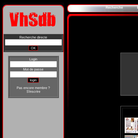
Recherche
Recherche directe
Login
Mot de passe
Pas encore membre ?
S'inscrire