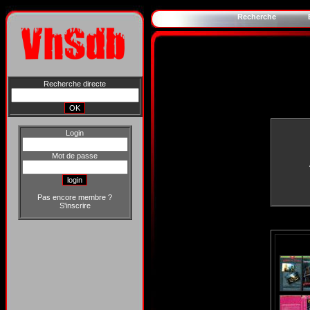
Recherche
Recherche directe
Login
Mot de passe
Pas encore membre ?
S'inscrire