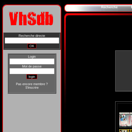
Recherche
Recherche directe
Login
Mot de passe
Pas encore membre ?
S'inscrire