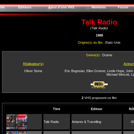
che
Editeurs
Ajout d'une VHS
Membres
Forum
Talk Radio
(Talk Radio)
1988
Origine(s) du film :
Etats-Unis
Genre(s) :
Drame
Réalisateur(s)
Acteur
Oliver Stone
Eric Bogosian
,
Ellen Greene
,
Leslie Hope
,
John 
Michael Wincott
,
Li
2
VHS proposent ce film
Titre
Editeur
Ré
Talk Radio
Antares & Travelling
0