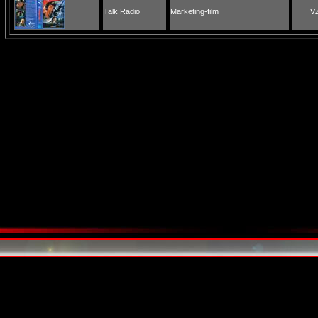
Talk Radio
Marketing-film
V