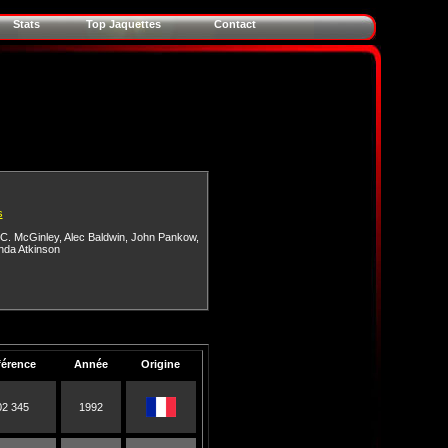
Stats
Top Jaquettes
Contact
s
C. McGinley
,
Alec Baldwin
,
John Pankow
,
nda Atkinson
férence
Année
Origine
02 345
1992