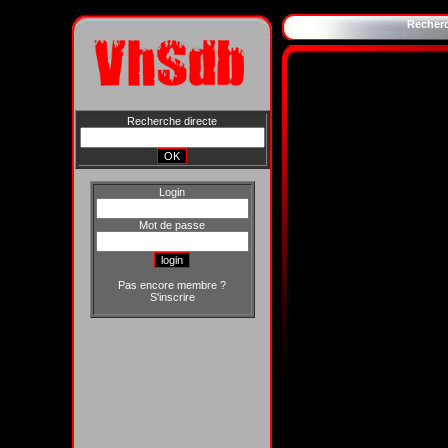
Recher
Recherche directe
Login
Mot de passe
Pas encore membre ?
S'inscrire