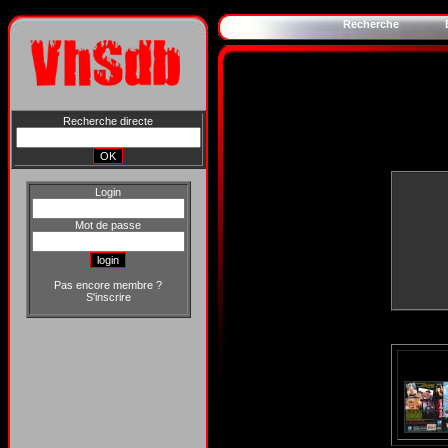
Recherche
Recherche directe
Login
Mot de passe
Pas encore membre ?
S'inscrire