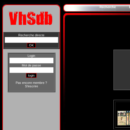
Recherche
Recherche directe
Login
Mot de passe
Pas encore membre ?
S'inscrire