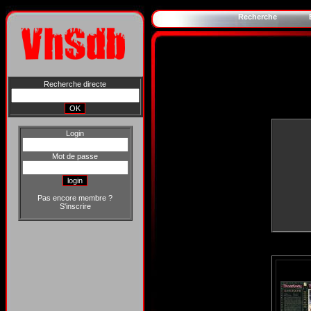
Recherche
Recherche directe
Login
Mot de passe
Pas encore membre ?
S'inscrire