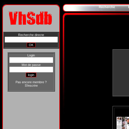
Recherche
Recherche directe
Login
Mot de passe
Pas encore membre ?
S'inscrire