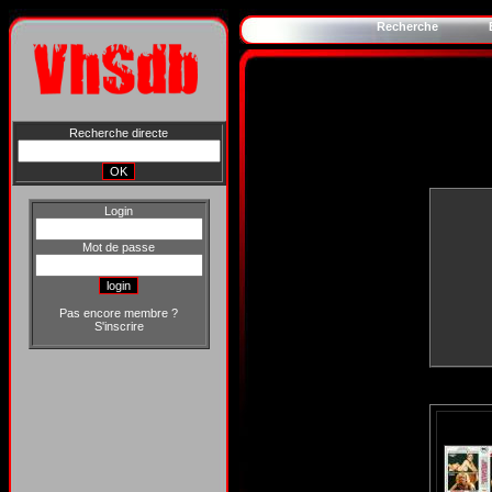
Recherche
Recherche directe
Login
Mot de passe
Pas encore membre ?
S'inscrire