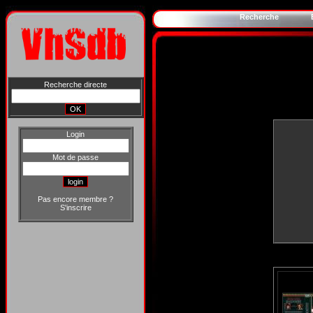
Recherche
Recherche directe
Login
Mot de passe
Pas encore membre ?
S'inscrire