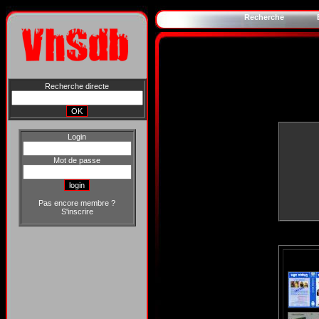
Recherche
Recherche directe
Login
Mot de passe
Pas encore membre ?
S'inscrire