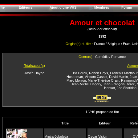
che
Editeurs
Ajout d'une VHS
Membres
Forum
Amour et chocolat
(Amour et chocolat)
1992
Origine(s) du film :
France / Belgique / Etats-Uni
Genre(s) :
Comédie / Romance
Réalisateur(s)
Acteur
Josée Dayan
Bo Derek
,
Robert Hays
,
François Marthour
Hesseman
,
Vincent Cassel
,
David Martin
,
Jean-
Marc Monjou
,
Marie-Thérèse Orain
,
Raymond A
Jean-Michel Dagory
,
Jean-François Dérec
,
Henser
,
Joe Sheridan
1
VHS propose ce film
Titre
Editeur
Réfé
Vruća čokolada
Oscar Vision
OV