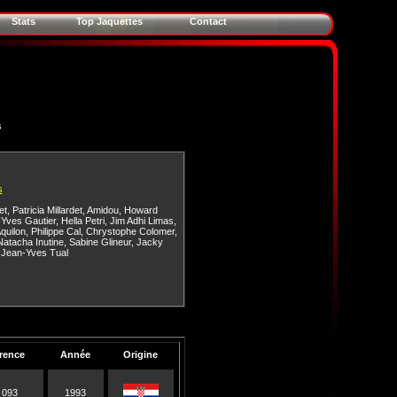
Stats
Top Jaquettes
Contact
s
s
et
,
Patricia Millardet
,
Amidou
,
Howard
Yves Gautier
,
Hella Petri
,
Jim Adhi Limas
,
quilon
,
Philippe Cal
,
Chrystophe Colomer
,
Natacha Inutine
,
Sabine Glineur
,
Jacky
,
Jean-Yves Tual
rence
Année
Origine
 093
1993