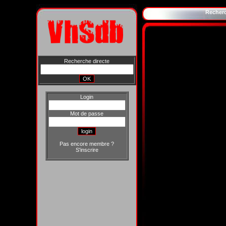
Recher
Recherche directe
Login
Mot de passe
Pas encore membre ?
S'inscrire