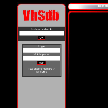
Recher
Recherche directe
Login
Mot de passe
Pas encore membre ?
S'inscrire