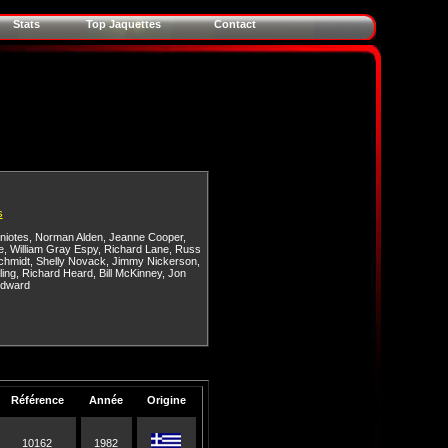
Stats
Top Jaquettes
Contact
s
niotes
,
Norman Alden
,
Jeanne Cooper
,
e
,
William Gray Espy
,
Richard Lane
,
Russ
chmidt
,
Shelly Novack
,
Jimmy Nickerson
,
ling
,
Richard Heard
,
Bill McKinney
,
Jon
dward
Référence
Année
Origine
10162
1982