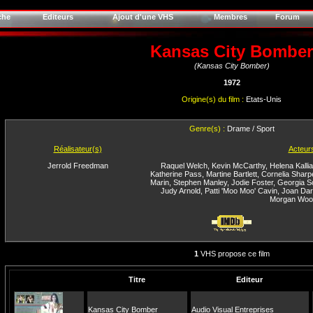
che
Editeurs
Ajout d'une VHS
Membres
Forum
Kansas City Bomber
(Kansas City Bomber)
1972
Origine(s) du film :
Etats-Unis
Genre(s) :
Drame / Sport
Réalisateur(s)
Acteur
Jerrold Freedman
Raquel Welch
,
Kevin McCarthy
,
Helena Kallia
Katherine Pass
,
Martine Bartlett
,
Cornelia Sharp
Marin
,
Stephen Manley
,
Jodie Foster
,
Georgia S
Judy Arnold
,
Patti 'Moo Moo' Cavin
,
Joan Dar
Morgan Woo
1
VHS propose ce film
Titre
Editeur
Kansas City Bomber
Audio Visual Entreprises