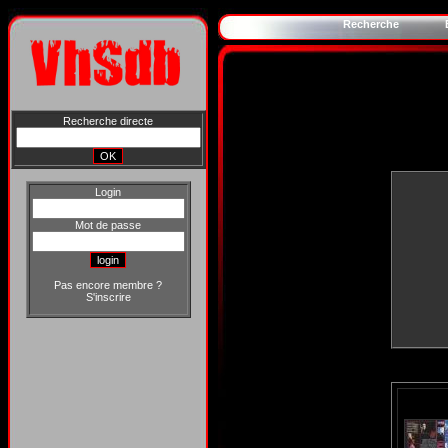
Recherche
Recherche directe
Login
Mot de passe
Pas encore membre ?
S'inscrire