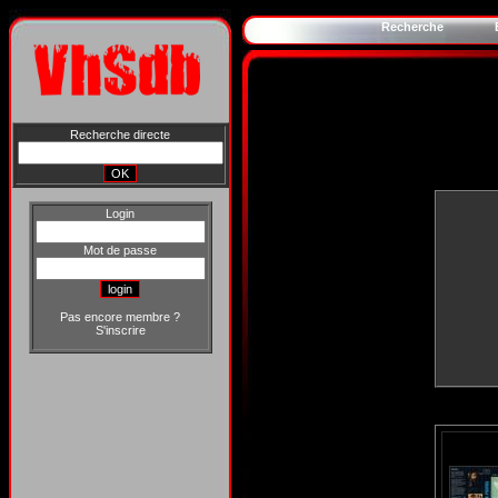
Recherche
Recherche directe
Login
Mot de passe
Pas encore membre ?
S'inscrire