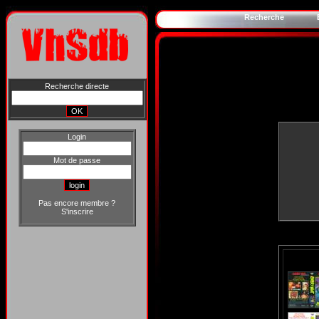
Recherche
Recherche directe
Login
Mot de passe
Pas encore membre ?
S'inscrire