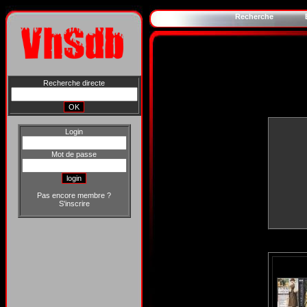
Recherche
Recherche directe
Login
Mot de passe
Pas encore membre ?
S'inscrire