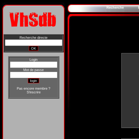
Recherche
Recherche directe
Login
Mot de passe
Pas encore membre ?
S'inscrire