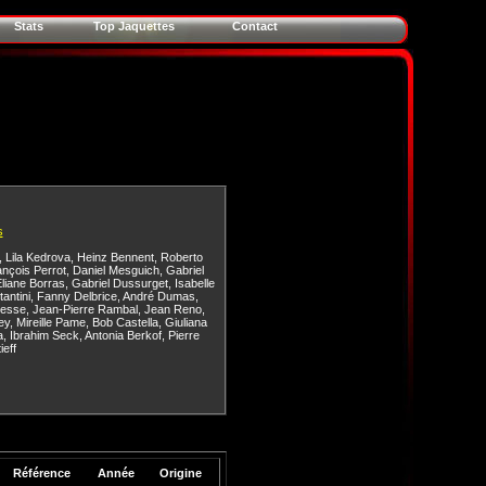
Stats
Top Jaquettes
Contact
s
,
Lila Kedrova
,
Heinz Bennent
,
Roberto
ançois Perrot
,
Daniel Mesguich
,
Gabriel
liane Borras
,
Gabriel Dussurget
,
Isabelle
antini
,
Fanny Delbrice
,
André Dumas
,
nesse
,
Jean-Pierre Rambal
,
Jean Reno
,
ey
,
Mireille Pame
,
Bob Castella
,
Giuliana
a
,
Ibrahim Seck
,
Antonia Berkof
,
Pierre
eff
Référence
Année
Origine