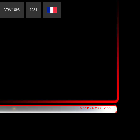
VRV 1093
1981
© VHSdb 2008-2022