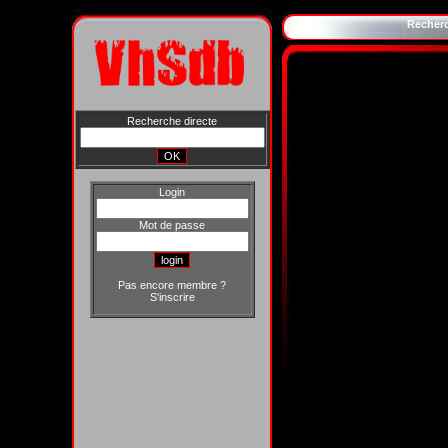
Recher
Recherche directe
Login
Mot de passe
Pas encore membre ?
S'inscrire