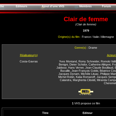
che
Editeurs
Ajout d'une VHS
Membres
Forum
Clair de femme
(Clair de femme)
1979
Origine(s) du film :
France / Italie / Allemagne
Genre(s) :
Drame
Réalisateur(s)
Acteur
Costa-Gavras
Yves Montand
,
Romy Schneider
,
Romolo Valli
Benigni
,
Dieter Schidor
,
Catherine Allégret
,
Fr
Jabbour
,
Hans Verner
,
Jean-Claude Bouillaud
,
E
Bucaille
,
Jean-François Gobbi
,
Béatrice Cost
Jacques Dynam
,
Michèle Lituac
,
Philippe Ma
Michel Robin
,
Katia Romanoff
,
Jacques Semp
Calandra
,
Margherita Ciboldi
,
Miranda Camp
Cheremeti
1
VHS propose ce film
Titre
Editeur