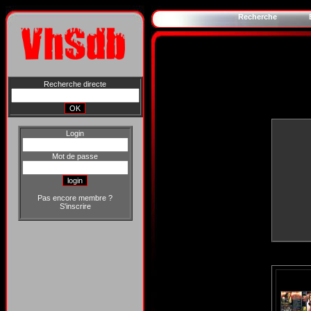
Recherche
Recherche directe
Login
Mot de passe
Pas encore membre ?
S'inscrire