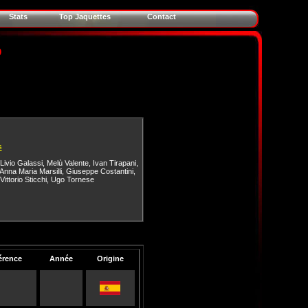
Stats
Top Jaquettes
Contact
o
s
Livio Galassi
,
Melù Valente
,
Ivan Tirapani
,
Anna Maria Marsilli
,
Giuseppe Costantini
,
Vittorio Sticchi
,
Ugo Tornese
érence
Année
Origine