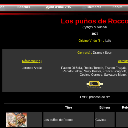
che
Editeurs
Ajout d'une VHS
Membres
Forum
Los puños de Rocc
(I pugni di Rocco)
1972
Origine(s) du film :
Italie
Genre(s) :
Drame / Sport
Réalisateur(s)
Acteur
Lorenzo Artale
Fausto Di Bella
,
Rosita Torosh
,
Franco Fragala
,
Renato Baldini
,
Susy Kuster
,
Franca Scagnetti
,
Cosimo Cortese
,
Salvatore Mattei
,
1
VHS propose ce film
Titre
Editeur
Réf
Los puños de Rocco
Gaviota