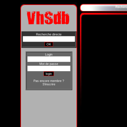
Recher
Recherche directe
Login
Mot de passe
Pas encore membre ?
S'inscrire